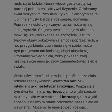
ruch, są to ludzie, którzy więcej gestykulują, są
bardziej pobudzeni i aktywni fizycznie. Odbieramy
świat wszystkimi zmysłami, tylko u niektórych są te
lub inne zmysły bardziej rozwinięte, dominują.
Poprzez kinestetykę - zmysł ruchu, możemy się
lepiej wyrazić. Czujemy swoje emocje w ciele, np.
mówi się, że ktoś skacze ze szczęścia, jest to
typowy objaw pokazywania emocji poprzez ruch, a
np. przygarbienie, zawinięcie się w sobie, może
być przejawem odcięcia się, chęci ukrycia się.
Używamy swojego ciała, żeby pokazać swój
nastrój, swoje emocje, żeby zamanifestować siebie
światu.
Warto uświadomić sobie w jaki sposób nasze ciało
odbiera rzeczywistość,
warto ten odbiór -
inteligencję kinestetyczną rozwijać
. Wiążą się z
tym dwa terminy:
propriocepcja
: to w jaki sposób
czujemy ciało w przestrzeni i
introcepcja
: to w jaki
sposób jesteśmy w stanie odczuwać nasze ciało od
wewnątrz. Możemy te umiejętności rozwijać,