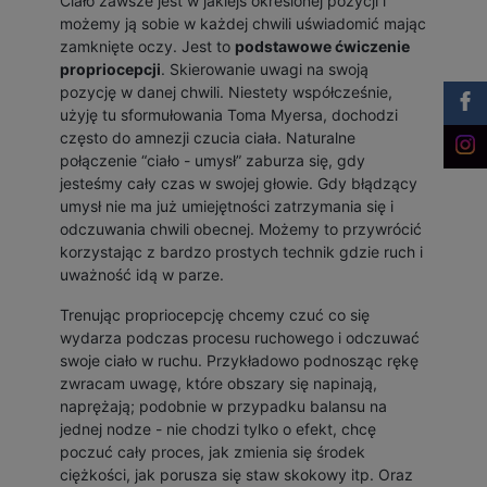
Ciało zawsze jest w jakiejś określonej pozycji i
możemy ją sobie w każdej chwili uświadomić mając
zamknięte oczy. Jest to
podstawowe ćwiczenie
propriocepcji
. Skierowanie uwagi na swoją
pozycję w danej chwili. Niestety współcześnie,
użyję tu sformułowania Toma Myersa, dochodzi
często do amnezji czucia ciała. Naturalne
połączenie “ciało - umysł” zaburza się, gdy
jesteśmy cały czas w swojej głowie. Gdy błądzący
umysł nie ma już umiejętności zatrzymania się i
odczuwania chwili obecnej. Możemy to przywrócić
korzystając z bardzo prostych technik gdzie ruch i
uważność idą w parze.
Trenując propriocepcję chcemy czuć co się
wydarza podczas procesu ruchowego i odczuwać
swoje ciało w ruchu. Przykładowo podnosząc rękę
zwracam uwagę, które obszary się napinają,
naprężają; podobnie w przypadku balansu na
jednej nodze - nie chodzi tylko o efekt, chcę
poczuć cały proces, jak zmienia się środek
ciężkości, jak porusza się staw skokowy itp. Oraz