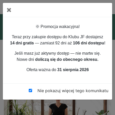
ZALOGUJ SIĘ
ZAREJESTRUJ SIĘ
🌞 Promocja wakacyjna!
Teraz przy zakupie dostępu do Klubu JF dostajesz
14 dni gratis
— zamiast 92 dni aż
106 dni dostępu
!
Jeśli masz już aktywny dostęp — nie martw się.
Nowe dni
doliczą się do obecnego okresu.
Strona główna
Blog
Inteligencja kinestetyczna
Oferta ważna do
31 sierpnia 2026
Nie pokazuj więcej tego komunikatu